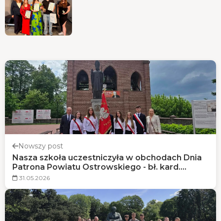
Nowszy post
Nasza szkoła uczestniczyła w obchodach Dnia
Patrona Powiatu Ostrowskiego - bł. kard.
Stefana Wyszyńskiego
31.05.2026