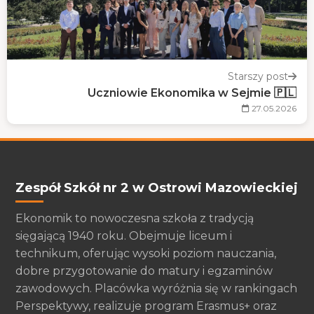
Starszy post
Uczniowie Ekonomika w Sejmie 🇵🇱
27.05.2026
Zespół Szkół nr 2 w Ostrowi Mazowieckiej
Ekonomik to nowoczesna szkoła z tradycją
sięgającą 1940 roku. Obejmuje liceum i
technikum, oferując wysoki poziom nauczania,
dobre przygotowanie do matury i egzaminów
zawodowych. Placówka wyróżnia się w rankingach
Perspektywy, realizuje program Erasmus+ oraz