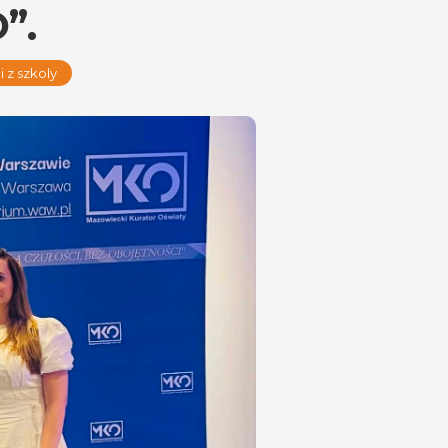
”.
 z szkoly