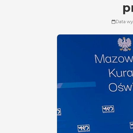
p
Data wy