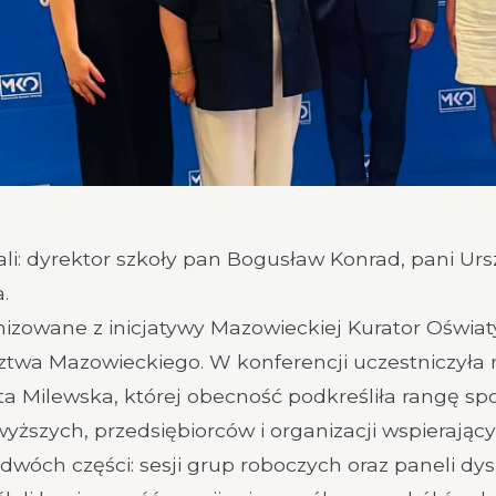
li: dyrektor szkoły pan Bogusław Konrad, pani Urs
.
izowane z inicjatywy Mazowieckiej Kurator Oświat
wa Mazowieckiego. W konferencji uczestniczyła
ta Milewska, której obecność podkreśliła rangę sp
wyższych, przedsiębiorców i organizacji wspierając
 dwóch części: sesji grup roboczych oraz paneli dy