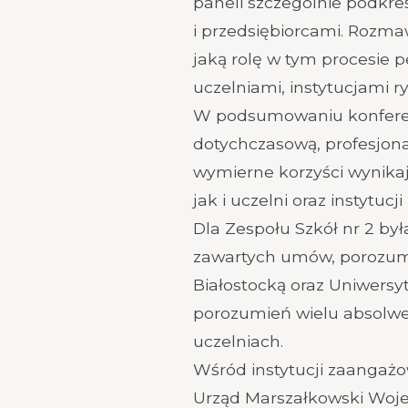
paneli szczególnie podkre
i przedsiębiorcami. Rozma
jaką rolę w tym procesie 
uczelniami, instytucjami 
W podsumowaniu konferenc
dotychczasową, profesjona
wymierne korzyści wynika
jak i uczelni oraz instytu
Dla Zespołu Szkół nr 2 b
zawartych umów, porozumi
Białostocką oraz Uniwersy
porozumień wielu absolwe
uczelniach.
Wśród instytucji zaangażo
Urząd Marszałkowski Woj