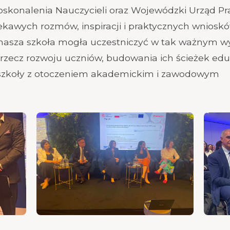
onalenia Nauczycieli oraz Wojewódzki Urząd Pr
iekawych rozmów, inspiracji i praktycznych wniosk
e nasza szkoła mogła uczestniczyć w tak ważnym w
a rzecz rozwoju uczniów, budowania ich ścieżek ed
szkoły z otoczeniem akademickim i zawodowym