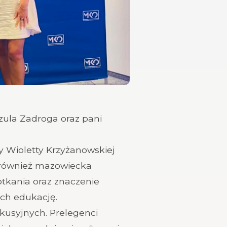
zula Zadroga oraz pani
y Wioletty Krzyżanowskiej
 również mazowiecka
otkania oraz znaczenie
ych edukację.
skusyjnych. Prelegenci