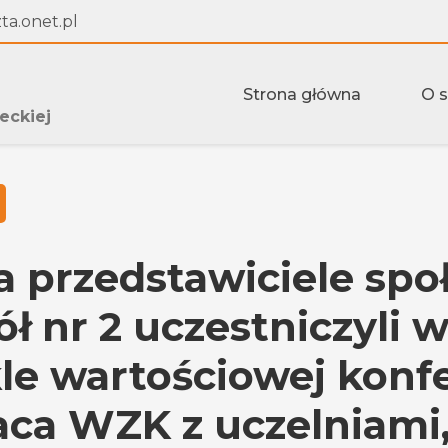
a.onet.pl
Strona główna
O 
eckiej
a przedstawiciele spo
ł nr 2 uczestniczyli w
le wartościowej konfe
ca WZK z uczelniami,