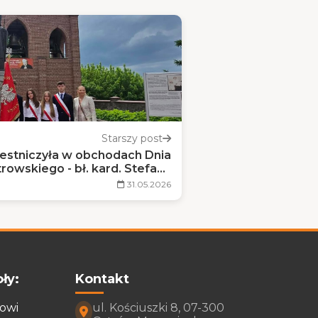
Starszy post
estniczyła w obchodach Dnia
rowskiego - bł. kard. Stefana
Wyszyńskiego
31.05.2026
ły:
Kontakt
rowi
ul. Kościuszki 8, 07-300