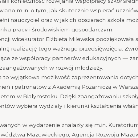
ślali konieczność rozwijania współpracy szkół śred
wiano m.in. o tym, jak skutecznie wspierać ucznió
pełni nauczyciel oraz w jakich obszarach szkoła m
rynku pracy i środowiskiem gospodarczym.
ji wicekurator Elżbieta Milewska podziękowała 
lną realizację tego ważnego przedsięwzięcia. Zwr
jące ze współpracy partnerów edukacyjnych — zaró
cji zaangażowanych w rozwój młodzieży.
yła to wyjątkowa możliwość zaprezentowania dotyc
eń i patronatów z Akademią Pożarniczą w Warszaw
tetem w Białymstoku. Dzięki zaangażowaniu szkoły 
ntów wybiera wydziały i kierunki kształcenia wła
wanych w wydarzenie znalazły się m.in. Kuratoriu
ewództwa Mazowieckiego, Agencja Rozwoju Mazows