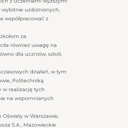
nich z uczelniami wyższymi
w wybitnie uzdolnionych,
oże współpracować z
szkołom za
óciła również uwagę na
wno dla uczniów, szkół,
hczasowych działań, w tym
ie, Politechniką
w realizację tych
śnie na wspomnianych
m Oświaty w Warszawie,
za S.A., Mazowieckie