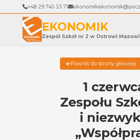
+48 29 745 33 71
ekonomikekonomik@poczt
EKONOMIK
Zespół Szkół nr 2 w Ostrowi Mazowi
Powrót do strony głównej
1 czerwc
Zespołu Szkó
i niezwyk
„Współpra